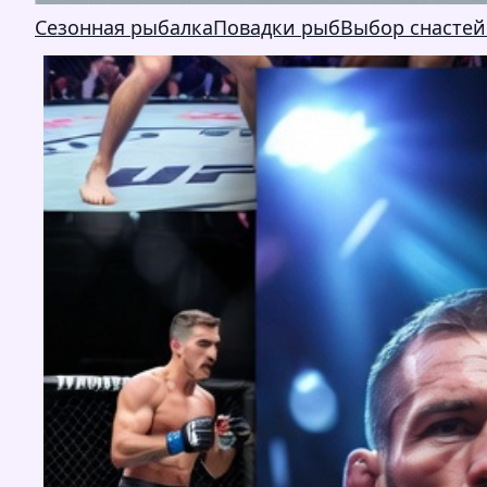
Сезонная рыбалка
Повадки рыб
Выбор снастей