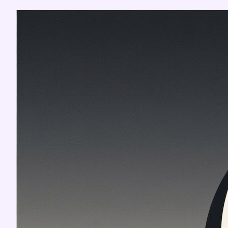
Перейти
к
содержимому