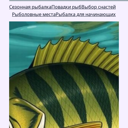
Сезонная рыбалка
Повадки рыб
Выбор снастей
Рыболовные места
Рыбалка для начинающих