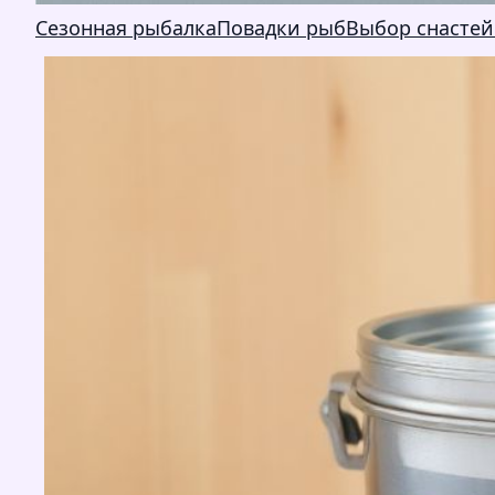
Сезонная рыбалка
Повадки рыб
Выбор снастей