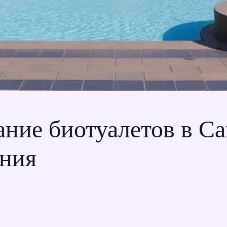
ние биотуалетов в Са
ния