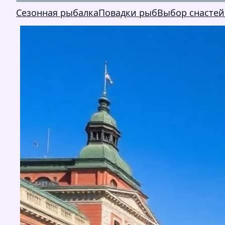
Сезонная рыбалка
Повадки рыб
Выбор снастей